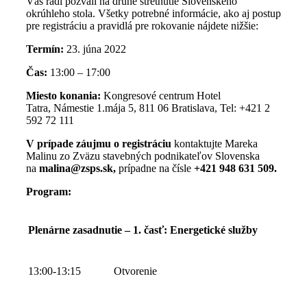
Vás radi pozvali na druhé stretnutie Slovenského
okrúhleho stola. Všetky potrebné informácie, ako aj postup
pre registráciu a pravidlá pre rokovanie nájdete nižšie:
Termín:
23. júna 2022
Čas:
13:00 – 17:00
Miesto konania:
Kongresové centrum Hotel
Tatra, Námestie 1.mája 5, 811 06 Bratislava, Tel: +421 2
592 72 111
V prípade záujmu o registráciu
kontaktujte Mareka
Malinu zo Zväzu stavebných podnikateľov Slovenska
na
malina@zsps.sk,
prípadne na čísle
+421 948 631 509.
Program:
Plenárne zasadnutie – 1. časť: Energetické služby
13:00-13:15
Otvorenie