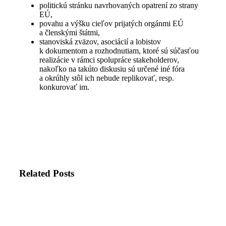
politickú stránku navrhovaných opatrení zo strany
EÚ,
povahu a výšku cieľov prijatých orgánmi EÚ
a členskými štátmi,
stanoviská zväzov, asociácií a lobistov
k dokumentom a rozhodnutiam, ktoré sú súčasťou
realizácie v rámci spolupráce stakeholderov,
nakoľko na takúto diskusiu sú určené iné fóra
a okrúhly stôl ich nebude replikovať, resp.
konkurovať im.
Related Posts