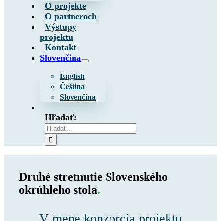
O projekte
O partneroch
Výstupy
projektu
Kontakt
Slovenčina
English
Čeština
Slovenčina
Hľadať:
Druhé stretnutie Slovenského
okrúhleho stola
.
V mene konzorcia projektu