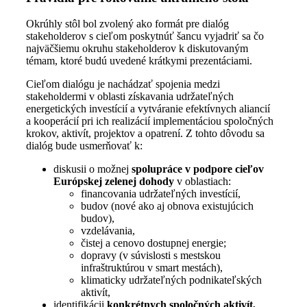
Okrúhly stôl bol zvolený ako formát pre dialóg
stakeholderov s cieľom poskytnúť šancu vyjadriť sa čo
najväčšiemu okruhu stakeholderov k diskutovaným
témam, ktoré budú uvedené krátkymi prezentáciami.
Cieľom dialógu je nachádzať spojenia medzi
stakeholdermi v oblasti získavania udržateľných
energetických investícií a vytváranie efektívnych aliancií
a kooperácií pri ich realizácií implementáciou spoločných
krokov, aktivít, projektov a opatrení. Z tohto dôvodu sa
dialóg bude usmerňovať k:
diskusii o možnej
spolupráce v podpore cieľov
Európskej zelenej dohody
v oblastiach:
financovania udržateľných investícií,
budov (nové ako aj obnova existujúcich
budov),
vzdelávania,
čistej a cenovo dostupnej energie;
dopravy (v súvislosti s mestskou
infraštruktúrou v smart mestách),
klimaticky udržateľných podnikateľských
aktivít,
identifikácii
konkrétnych spoločných aktivít,