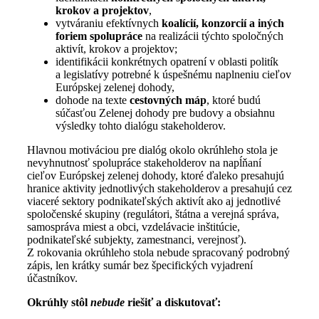
krokov a projektov
,
vytváraniu efektívnych
koalícií, konzorcií a iných
foriem spolupráce
na realizácii týchto spoločných
aktivít, krokov a projektov;
identifikácii konkrétnych opatrení v oblasti politík
a legislatívy potrebné k úspešnému naplneniu cieľov
Európskej zelenej dohody,
dohode na texte
cestovných máp
, ktoré budú
súčasťou Zelenej dohody pre budovy a obsiahnu
výsledky tohto dialógu stakeholderov.
Hlavnou motiváciou pre dialóg okolo okrúhleho stola je
nevyhnutnosť spolupráce stakeholderov na napĺňaní
cieľov Európskej zelenej dohody, ktoré ďaleko presahujú
hranice aktivity jednotlivých stakeholderov a presahujú cez
viaceré sektory podnikateľských aktivít ako aj jednotlivé
spoločenské skupiny (regulátori, štátna a verejná správa,
samospráva miest a obci, vzdelávacie inštitúcie,
podnikateľské subjekty, zamestnanci, verejnosť).
Z rokovania okrúhleho stola nebude spracovaný podrobný
zápis, len krátky sumár bez špecifických vyjadrení
účastníkov.
Okrúhly stôl
nebude
riešiť a diskutovať: