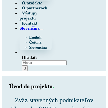
O projekte
O partneroch
Výstupy
projektu
Kontakt
Slovenčina
English
Čeština
Slovenčina
Hľadať:
Úvod do projektu
.
Zväz stavebných podnikateľov