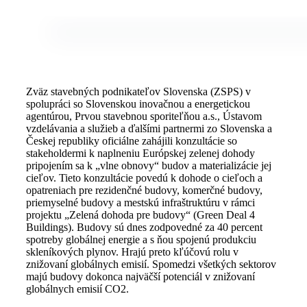
Zväz stavebných podnikateľov Slovenska (ZSPS) v
spolupráci so Slovenskou inovačnou a energetickou
agentúrou, Prvou stavebnou sporiteľňou a.s., Ústavom
vzdelávania a služieb a ďalšími partnermi zo Slovenska a
Českej republiky oficiálne zahájili konzultácie so
stakeholdermi k naplneniu Európskej zelenej dohody
pripojením sa k „vlne obnovy“ budov a materializácie jej
cieľov. Tieto konzultácie povedú k dohode o cieľoch a
opatreniach pre rezidenčné budovy, komerčné budovy,
priemyselné budovy a mestskú infraštruktúru v rámci
projektu „Zelená dohoda pre budovy“ (Green Deal 4
Buildings). Budovy sú dnes zodpovedné za 40 percent
spotreby globálnej energie a s ňou spojenú produkciu
skleníkových plynov. Hrajú preto kľúčovú rolu v
znižovaní globálnych emisií. Spomedzi všetkých sektorov
majú budovy dokonca najväčší potenciál v znižovaní
globálnych emisií CO2.