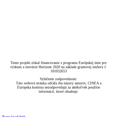
Tento projekt získal financovanie z programu Európskej únie pre
výskum a inovácie Horizont 2020 na základe grantovej zmluvy č.
101032653
Vylúčenie zodpovednosti:
Táto webová stránka odráža iba názory autorov, CINEA a
Európska komisia nezodpovedajú za akékoľvek použitie
informácií, ktoré obsahuje.
Page load link