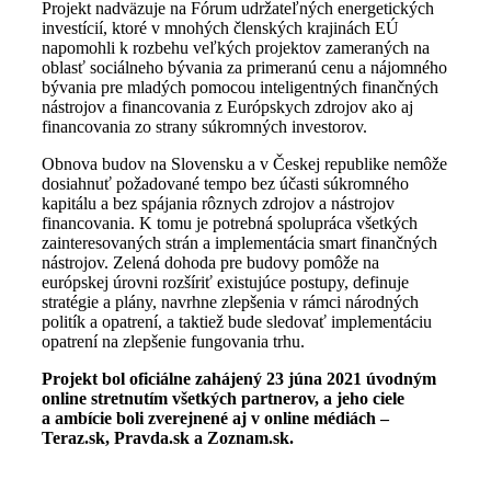
Projekt nadväzuje na Fórum udržateľných energetických
investícií, ktoré v mnohých členských krajinách EÚ
napomohli k rozbehu veľkých projektov zameraných na
oblasť sociálneho bývania za primeranú cenu a nájomného
bývania pre mladých pomocou inteligentných finančných
nástrojov a financovania z Európskych zdrojov ako aj
financovania zo strany súkromných investorov.
Obnova budov na Slovensku a v Českej republike nemôže
dosiahnuť požadované tempo bez účasti súkromného
kapitálu a bez spájania rôznych zdrojov a nástrojov
financovania. K tomu je potrebná spolupráca všetkých
zainteresovaných strán a implementácia smart finančných
nástrojov. Zelená dohoda pre budovy pomôže na
európskej úrovni rozšíriť existujúce postupy, definuje
stratégie a plány, navrhne zlepšenia v rámci národných
politík a opatrení, a taktiež bude sledovať implementáciu
opatrení na zlepšenie fungovania trhu.
Projekt bol oficiálne zahájený 23 júna 2021 úvodným
online stretnutím všetkých partnerov, a jeho ciele
a ambície boli zverejnené aj v online médiách –
Teraz.sk, Pravda.sk a Zoznam.sk.