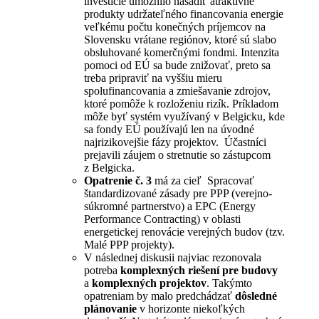
investície umožnilo nasadiť atraktívne
produkty udržateľného financovania energie
veľkému počtu konečných príjemcov na
Slovensku vrátane regiónov, ktoré sú slabo
obsluhované komerčnými fondmi. Intenzita
pomoci od EÚ sa bude znižovať, preto sa
treba pripraviť na vyššiu mieru
spolufinancovania a zmiešavanie zdrojov,
ktoré pomôže k rozloženiu rizík. Príkladom
môže byť systém využívaný v Belgicku, kde
sa fondy EÚ používajú len na úvodné
najrizikovejšie fázy projektov. Účastníci
prejavili záujem o stretnutie so zástupcom
z Belgicka.
Opatrenie č. 3
má za cieľ Spracovať
štandardizované zásady pre PPP (verejno-
súkromné partnerstvo) a EPC (Energy
Performance Contracting) v oblasti
energetickej renovácie verejných budov (tzv.
Malé PPP projekty).
V následnej diskusii najviac rezonovala
potreba
komplexných riešení pre budovy
a
komplexných projektov
. Takýmto
opatreniam by malo predchádzať
dôsledné
plánovanie
v horizonte niekoľkých