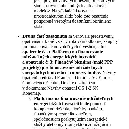
postupov, inovatívnych riešení, prípadových
štúdií, nových obchodných a finančných
modelov. Na základe hlasovania
prostredníctvom slido bolo toto opatrenie
podporené všetkými účastníkmi okrúhleho
stola.
Druhá časť zasadnutia
sa venovala predstaveniu
opatreniam, ktoré vzišli z rokovaní odbornej skupiny
pre financovanie udržateľných investícií, a to:
opatrenie č. 2:
Platforma na financovanie
udržateľných energetických investícií
a opatrenie č. 3:
Finančný blending (malé PPP
projekty) pre financovanie udržateľných
energetických investícií a obnovy budov
. Návrhy
opatrení predstavil Frantisek Doktor z ViaEuropa
Competence Centre. Detaily opatrení sú
v dokumente Návrhy opatrení OS 1-2 SK
Roadmap.
Platforma na financovanie udržateľných
energetických investícií
bude ponúkať
komplexné riešenia, ktoré by bankám,
finančným sprostredkovateľom,
spoločnostiam poskytujúcim energetické
služby alebo iným subjektom združujúcim