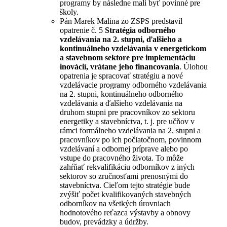
programy by následne mali byť povinné pre
školy.
Pán Marek Malina zo ZSPS predstavil
opatrenie č. 5
Stratégia odborného
vzdelávania na 2. stupni, ďalšieho a
kontinuálneho vzdelávania v energetickom
a stavebnom sektore pre implementáciu
inovácií, vrátane jeho financovania
. Úlohou
opatrenia je spracovať stratégiu a nové
vzdelávacie programy odborného vzdelávania
na 2. stupni, kontinuálneho odborného
vzdelávania a ďalšieho vzdelávania na
druhom stupni pre pracovníkov zo sektoru
energetiky a stavebníctva, t. j. pre učňov v
rámci formálneho vzdelávania na 2. stupni a
pracovníkov po ich počiatočnom, povinnom
vzdelávaní a odbornej príprave alebo po
vstupe do pracovného života. To môže
zahŕňať rekvalifikáciu odborníkov z iných
sektorov so zručnosťami prenosnými do
stavebníctva. Cieľom tejto stratégie bude
zvýšiť počet kvalifikovaných stavebných
odborníkov na všetkých úrovniach
hodnotového reťazca výstavby a obnovy
budov, prevádzky a údržby.