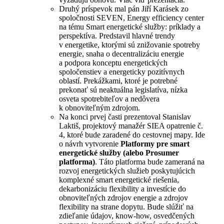
Druhý príspevok mal pán Jiří Karásek zo
spoločnosti SEVEN, Energy efficiency center
na tému Smart energetické služby: príklady a
perspektíva. Predstavil hlavné trendy
v energetike, ktorými sú znižovanie spotreby
energie, snaha o decentralizáciu energie
a podpora konceptu energetických
spoločenstiev a energeticky pozitívnych
oblastí. Prekážkami, ktoré je potrebné
prekonať sú neaktuálna legislatíva, nízka
osveta spotrebiteľov a nedôvera
k obnoviteľným zdrojom.
Na konci prvej časti prezentoval Stanislav
Laktiš, projektový manažér SIEA opatrenie č.
4, ktoré bude zaradené do cestovnej mapy. Ide
o návrh vytvorenie
Platformy pre smart
energetické služby (alebo Prosumer
platforma)
. Táto platforma bude zameraná na
rozvoj energetických služieb poskytujúcich
komplexné smart energetické riešenia,
dekarbonizáciu flexibility a investície do
obnoviteľných zdrojov energie a zdrojov
flexibility na strane dopytu. Bude slúžiť na
zdieľanie údajov, know-how, osvedčených