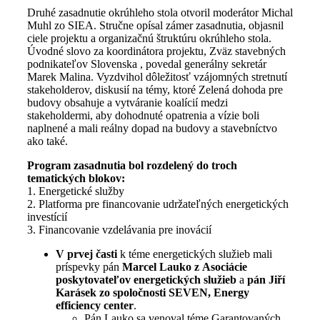
Druhé zasadnutie okrúhleho stola otvoril moderátor Michal
Muhl zo SIEA. Stručne opísal zámer zasadnutia, objasnil
ciele projektu a organizačnú štruktúru okrúhleho stola.
Úvodné slovo za koordinátora projektu, Zväz stavebných
podnikateľov Slovenska , povedal generálny sekretár
Marek Malina. Vyzdvihol dôležitosť vzájomných stretnutí
stakeholderov, diskusií na témy, ktoré Zelená dohoda pre
budovy obsahuje a vytváranie koalícií medzi
stakeholdermi, aby dohodnuté opatrenia a vízie boli
naplnené a mali reálny dopad na budovy a stavebníctvo
ako také.
Program zasadnutia bol rozdelený do troch
tematických blokov:
1. Energetické služby
2. Platforma pre financovanie udržateľných energetických
investícií
3. Financovanie vzdelávania pre inovácií
V prvej časti
k téme energetických služieb mali
príspevky pán
Marcel Lauko z Asociácie
poskytovateľov energetických služieb
a
pán Jiří
Karásek zo spoločnosti SEVEN, Energy
efficiency center
.
Pán Lauko sa venoval téme Garantovaných