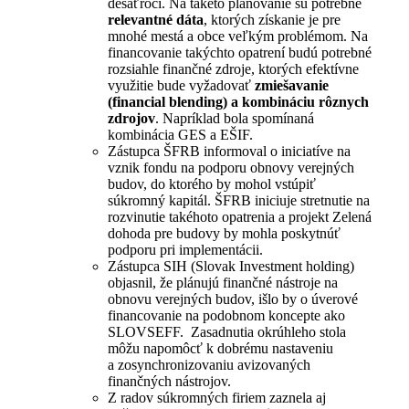
desaťročí. Na takéto plánovanie sú potrebné
relevantné dáta
, ktorých získanie je pre
mnohé mestá a obce veľkým problémom. Na
financovanie takýchto opatrení budú potrebné
rozsiahle finančné zdroje, ktorých efektívne
využitie bude vyžadovať
zmiešavanie
(financial blending) a kombináciu rôznych
zdrojov
. Napríklad bola spomínaná
kombinácia GES a EŠIF.
Zástupca ŠFRB informoval o iniciatíve na
vznik fondu na podporu obnovy verejných
budov, do ktorého by mohol vstúpiť
súkromný kapitál. ŠFRB iniciuje stretnutie na
rozvinutie takéhoto opatrenia a projekt Zelená
dohoda pre budovy by mohla poskytnúť
podporu pri implementácii.
Zástupca SIH (Slovak Investment holding)
objasnil, že plánujú finančné nástroje na
obnovu verejných budov, išlo by o úverové
financovanie na podobnom koncepte ako
SLOVSEFF. Zasadnutia okrúhleho stola
môžu napomôcť k dobrému nastaveniu
a zosynchronizovaniu avizovaných
finančných nástrojov.
Z radov súkromných firiem zaznela aj