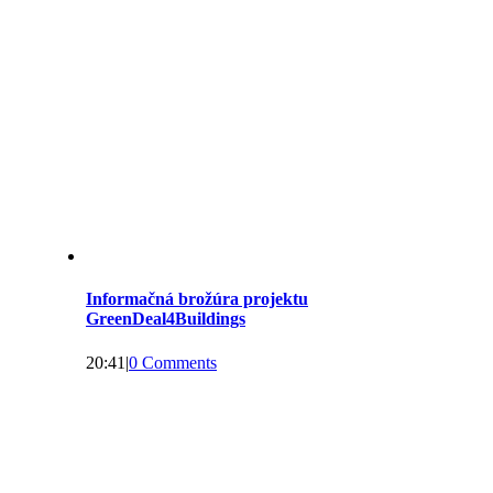
Informačná brožúra projektu
GreenDeal4Buildings
20:41
|
0 Comments