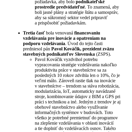
požiadavka, aby bolo
podnikateľské
prostredie predvídateľné
. To znamená, aby
boli jasné plány a stratégie štátu a samospráv,
aby sa súkromný sektor vedel pripraviť
a prispôsobiť požiadavkám.
Tretia časť
bola venovaná
financovaniu
vzdelávania pre inovácie a opatreniam na
podporu vzdelávania
. Úvod do tejto časti
predniesol pán
Pavol Kováčik, prezident zväzu
stavebných podnikateľov Slovenska
(ZSPS).
Pavol Kováčik vyzdvihol potrebu
vypracovania stratégie vzdelávania nakoľko
produktivita práce v stavebníctve sa za
posledných 10 rokov zdvihla len o 10%, čo je
veľmi málo. Zároveň rastie tlak na inovácie
v stavebníctve – trendom sa stáva robotizácia,
modularizácia, IoT, automaticky navádzané
stroje, kombinovanie údajov z BIM a GPS pri
práci s technikou a iné. Jedným z trendov je aj
obehové stavebníctvo alebo využívanie
informačných systémov v budovách. Toto
všetko je potrebné premietnuť do programov
na zlepšenie vzdelávania v oblasti inovácií
a tie doplniť do vzdelávacích osnov. Takéto