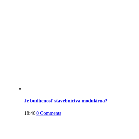
Je budúcnosť stavebníctva modulárna?
18:46
|
0 Comments