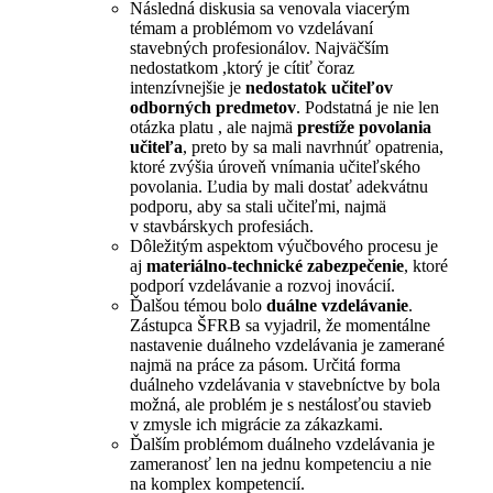
Následná diskusia sa venovala viacerým
témam a problémom vo vzdelávaní
stavebných profesionálov. Najväčším
nedostatkom ,ktorý je cítiť čoraz
intenzívnejšie je
nedostatok učiteľov
odborných predmetov
. Podstatná je nie len
otázka platu , ale najmä
prestíže povolania
učiteľa
, preto by sa mali navrhnúť opatrenia,
ktoré zvýšia úroveň vnímania učiteľského
povolania. Ľudia by mali dostať adekvátnu
podporu, aby sa stali učiteľmi, najmä
v stavbárskych profesiách.
Dôležitým aspektom výučbového procesu je
aj
materiálno-technické zabezpečenie
, ktoré
podporí vzdelávanie a rozvoj inovácií.
Ďalšou témou bolo
duálne vzdelávanie
.
Zástupca ŠFRB sa vyjadril, že momentálne
nastavenie duálneho vzdelávania je zamerané
najmä na práce za pásom. Určitá forma
duálneho vzdelávania v stavebníctve by bola
možná, ale problém je s nestálosťou stavieb
v zmysle ich migrácie za zákazkami.
Ďalším problémom duálneho vzdelávania je
zameranosť len na jednu kompetenciu a nie
na komplex kompetencií.