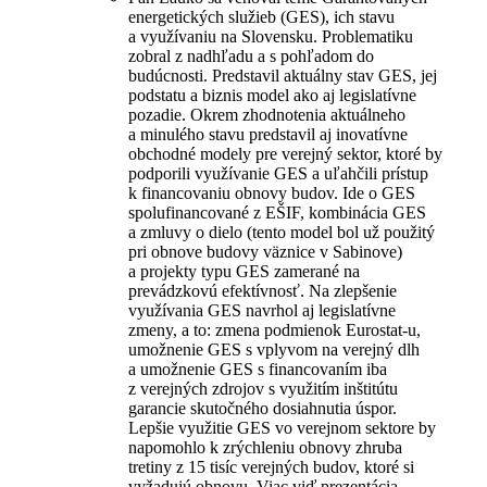
energetických služieb (GES), ich stavu
a využívaniu na Slovensku. Problematiku
zobral z nadhľadu a s pohľadom do
budúcnosti. Predstavil aktuálny stav GES, jej
podstatu a biznis model ako aj legislatívne
pozadie. Okrem zhodnotenia aktuálneho
a minulého stavu predstavil aj inovatívne
obchodné modely pre verejný sektor, ktoré by
podporili využívanie GES a uľahčili prístup
k financovaniu obnovy budov. Ide o GES
spolufinancované z EŠIF, kombinácia GES
a zmluvy o dielo (tento model bol už použitý
pri obnove budovy väznice v Sabinove)
a projekty typu GES zamerané na
prevádzkovú efektívnosť. Na zlepšenie
využívania GES navrhol aj legislatívne
zmeny, a to: zmena podmienok Eurostat-u,
umožnenie GES s vplyvom na verejný dlh
a umožnenie GES s financovaním iba
z verejných zdrojov s využitím inštitútu
garancie skutočného dosiahnutia úspor.
Lepšie využitie GES vo verejnom sektore by
napomohlo k zrýchleniu obnovy zhruba
tretiny z 15 tisíc verejných budov, ktoré si
vyžadujú obnovu. Viac viď prezentácia.