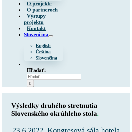
O projekte
O partneroch
Výstupy
projektu
Kontakt
Slovenčina
English
Čeština
Slovenčina
Hľadať:
Výsledky druhého stretnutia
Slovenského okrúhleho stola
.
23.6.2022, Kongresová sála hotela