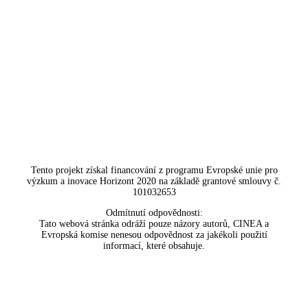
Tento projekt získal financování z programu Evropské unie pro
výzkum a inovace Horizont 2020 na základě grantové smlouvy č.
101032653
Odmítnutí odpovědnosti:
Tato webová stránka odráží pouze názory autorů, CINEA a
Evropská komise nenesou odpovědnost za jakékoli použití
informací, které obsahuje.