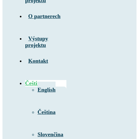
projektu
O partnerech
Výstupy
projektu
Kontakt
Čeština
English
Čeština
Slovenčina