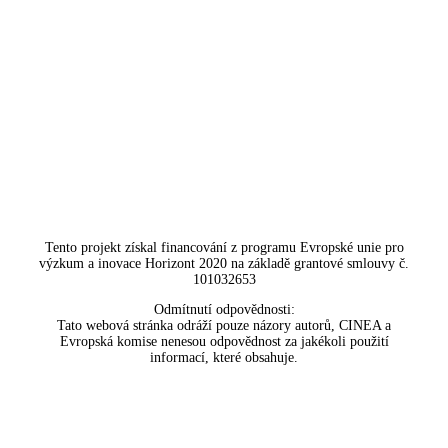
Tento projekt získal financování z programu Evropské unie pro
výzkum a inovace Horizont 2020 na základě grantové smlouvy č.
101032653
Odmítnutí odpovědnosti:
Tato webová stránka odráží pouze názory autorů, CINEA a
Evropská komise nenesou odpovědnost za jakékoli použití
informací, které obsahuje.