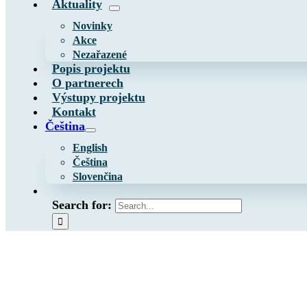
Aktuality
Novinky
Akce
Nezařazené
Popis projektu
O partnerech
Výstupy projektu
Kontakt
Čeština
English
Čeština
Slovenčina
Search for: