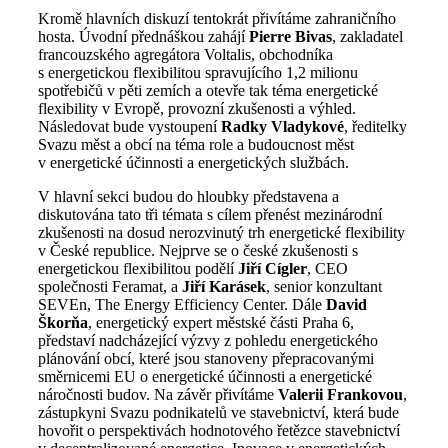
Kromě hlavních diskuzí tentokrát přivítáme zahraničního
hosta. Úvodní přednáškou zahájí
Pierre Bivas
, zakladatel
francouzského agregátora Voltalis, obchodníka
s energetickou flexibilitou spravujícího 1,2 milionu
spotřebičů v pěti zemích a otevře tak téma energetické
flexibility v Evropě, provozní zkušenosti a výhled.
Následovat bude vystoupení
Radky Vladykové
, ředitelky
Svazu měst a obcí na téma role a budoucnost měst
v energetické účinnosti a energetických službách.
V hlavní sekci budou do hloubky představena a
diskutována tato tři témata s cílem přenést mezinárodní
zkušenosti na dosud nerozvinutý trh energetické flexibility
v České republice. Nejprve se o české zkušenosti s
energetickou flexibilitou podělí
Jiří Cígler
, CEO
společnosti Feramat, a
Jiří Karásek
, senior konzultant
SEVEn, The Energy Efficiency Center. Dále
David
Škorňa
, energetický expert městské části Praha 6,
představí nadcházející výzvy z pohledu energetického
plánování obcí, které jsou stanoveny přepracovanými
směrnicemi EU o energetické účinnosti a energetické
náročnosti budov. Na závěr přivítáme
Valerii Frankovou
,
zástupkyni Svazu podnikatelů ve stavebnictví, která bude
hovořit o perspektivách hodnotového řetězce stavebnictví