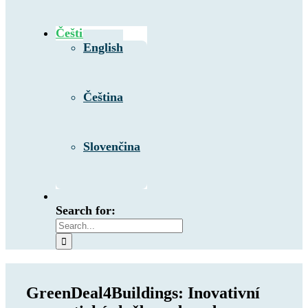
Čeština
English
Čeština
Slovenčina
Search for:
GreenDeal4Buildings: Inovativní