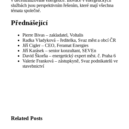
v decentralizované energetice. Inovace v energetických
službách jsou perspektivním řešením, které mají všechna
témata společné.
Přednášející
Pierre Bivas
– zakladatel, Voltalis
Radka Vladyková
– ředitelka, Svaz měst a obcí ČR
Jiří Cigler
– CEO, Feramat Energies
Jiří Karásek
– senior konzultant, SEVEn
David Škorňa
– energetický expert měst. č. Praha 6
Valerie Franková
– zástupkyně, Svaz podnikatelů ve
stavebnictví
Related Posts