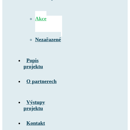
Akce
Nezařazené
Popis
projektu
O partnerech
Výstupy
projektu
Kontakt